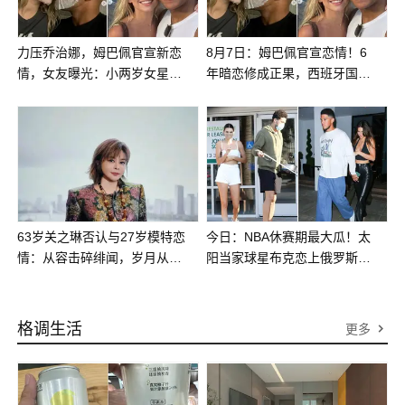
力压乔治娜，姆巴佩官宣新恋
8月7日：姆巴佩官宣恋情！6
情，女友曝光：小两岁女星，
年暗恋修成正果，西班牙国民
身材火辣，暗恋六年
女神终于被追到手了
63岁关之琳否认与27岁模特恋
今日：NBA休赛期最大瓜！太
情：从容击碎绯闻，岁月从不
阳当家球星布克恋上俄罗斯超
困美人
模莎伊克，C罗五年老情人
格调生活
更多