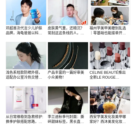
邓超首次代言少儿护肤
皮肤黄气重，还暗沉？
福州学美甲美睫别乱选
品牌，海龟爸爸以科学
常刮这这条线的人，小
｜零基础也能接单开
祛痘引领少儿护肤新时
脸面若桃花
店！
代
浅色系短款防晒外搭，
产品丰富的一篇好审美
CELINE BEAUTÉ推出
适配办公室冷热交替场
小众美物！
全新LE ROUGE
景
CELINE系列哑光润唇
膏
从日常维稳到急救修护:
李兰迪秋季刊封面：撕
西安学美发化妆美甲哪
换季护肤搭配思路，敏
碎甜妹标签，黑长直烟
家好？西沐美发化妆美
肌可以直接抄作业
熏解锁暗黑冷御新轮廓
甲培训学校