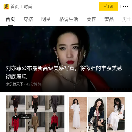
首页
时尚
+订阅
首页
穿搭
明星
格调生活
美容
奢品
男士
刘亦菲公布最新高级美感写真，将微胖的丰腴美感
彻底展现
小乐谈天下
·
42分钟前