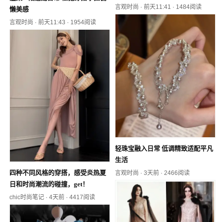
言观时尚
·
前天11:41
·
1484阅读
懒美感
言观时尚
·
前天11:43
·
1954阅读
轻珠宝融入日常 低调精致适配平凡
生活
四种不同风格的穿搭，感受炎热夏
言观时尚
·
3天前
·
2466阅读
日和时尚潮流的碰撞，get！
chic时尚笔记
·
4天前
·
4417阅读