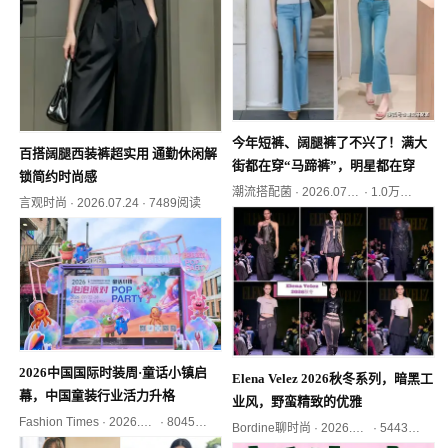
今年短裤、阔腿裤了不兴了！满大
百搭阔腿西装裤超实用 通勤休闲解
街都在穿“马蹄裤”，明星都在穿
锁简约时尚感
潮流搭配菌
·
2026.07.22
·
1.0万阅读
言观时尚
·
2026.07.24
·
7489阅读
2026中国国际时装周·童话小镇启
Elena Velez 2026秋冬系列，暗黑工
幕，中国童装行业活力升格
业风，野蛮精致的优雅
Fashion Times
·
2026.07.22
·
8045阅读
Bordine聊时尚
·
2026.07.27
·
5443阅读