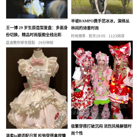
半坡BAMPO携手范冰冰，演绎丛
王一博 29 岁生辰造型复盘：多面身
林间的诗意时尚
份切换，精品时尚版图全线出彩
时尚頭条
·
前天19:05
·
1123阅读
蓝迪教你穿衣搭配
·
29分钟前
极繁穿搭打破沉闷 浓烈风格解锁时
尚个性
温柔lo裙适配日常 松弛穿搭拿捏慵