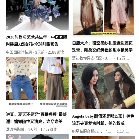
2026时尚与艺术共生年｜中国国际
白鹿大片：镂空黑纱礼服邂逅莲花
时装周X然女孩·全球前瞻预告
珠宝，刚柔交织解锁蛇系冷艳美学
中国国际时装周
·
3天前
·
2188阅读
蓝迪教你穿衣搭配
·
3天前
·
1.2万阅读
讲真，夏天还是穿“百慕短裤”最舒
Angela baby颜值还是那么顶！棕色
适！慵懒随性又清爽，谁穿谁美
流苏夹克复古时髦，美的权威
潮流搭配菌
·
5天前
·
1.5万阅读
明星私服穿搭daily
·
4天前
·
1.1万阅读