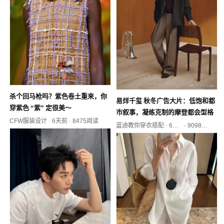
杀个回马枪吗？紫色卷土重来，你
易烊千玺 秋冬广告大片：低饱和都
穿紫色 “紫” 定很美～
市叙事，凝练克制的摩登都会型格
CFW服装设计
·
6天前
·
8475阅读
蓝迪教你穿衣搭配
·
6天前
·
9098阅读