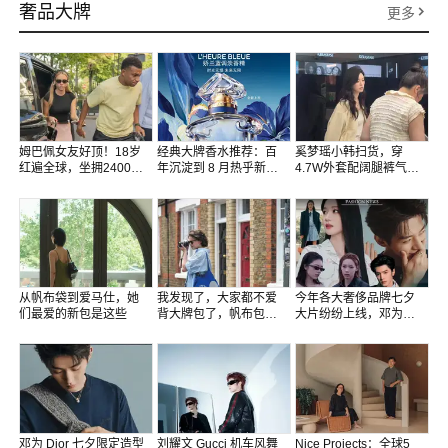
奢品大牌
更多
姆巴佩女友好顶！18岁
经典大牌香水推荐：百
奚梦瑶小韩扫货，穿
红遍全球，坐拥2400万
年沉淀到 8 月热乎新香
4.7W外套配阔腿裤气场
粉丝，曾和刘亦菲同场
全测评
强，背12W爱马仕真有
看LV秀
范
从帆布袋到爱马仕，她
我发现了，大家都不爱
今年各大奢侈品牌七夕
们最爱的新包是这些
背大牌包了，帆布包火
大片纷纷上线，邓为、
出圈，越搭越时髦
王楚然、赵今麦、陈哲
远…众星出镜演绎，每
家品牌都跳出了同质化
的浪漫套路，用完全不
同的叙事、美学和情
绪，重新诠释七夕的爱
意表达～
邓为 Dior 七夕限定造型
刘耀文 Gucci 机车风舞
Nice Projects：全球5