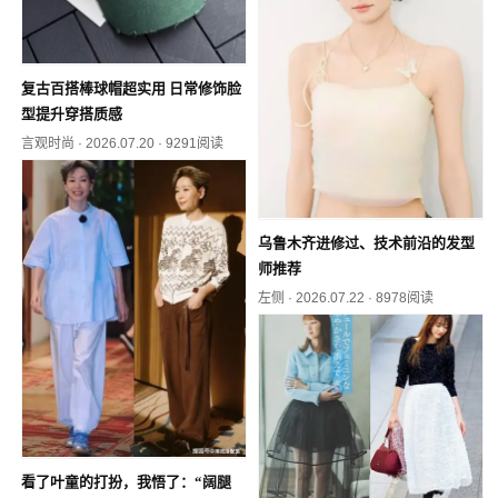
复古百搭棒球帽超实用 日常修饰脸
型提升穿搭质感
言观时尚
·
2026.07.20
·
9291阅读
乌鲁木齐进修过、技术前沿的发型
师推荐
左侧
·
2026.07.22
·
8978阅读
看了叶童的打扮，我悟了：“阔腿