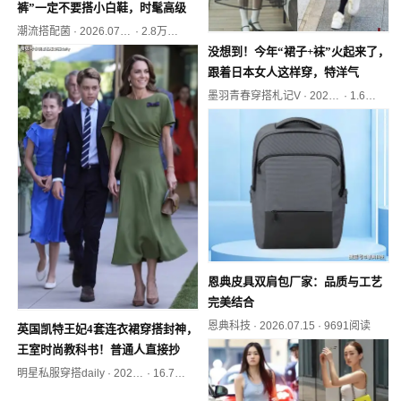
裤”一定不要搭小白鞋，时髦高级
潮流搭配菌
·
2026.07.15
·
2.8万阅读
没想到！今年“裙子+袜”火起来了，
跟着日本女人这样穿，特洋气
墨羽青春穿搭札记V
·
2026.07.18
·
1.6万阅读
恩典皮具双肩包厂家：品质与工艺
完美结合
恩典科技
·
2026.07.15
·
9691阅读
英国凯特王妃4套连衣裙穿搭封神，
王室时尚教科书！普通人直接抄
明星私服穿搭daily
·
2026.07.18
·
16.7万+阅读