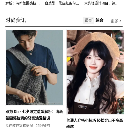
解析：清新氛围感拉满
台造型：黑皮红条勾勒
大先锋设计项目，诠释
的轻奢浪漫格调
冷硬潮酷男模气场
顶奢线下空间的不可替
代性
时尚资讯
最新
综合
更多
邓为 Dior 七夕限定造型解析：清新
氛围感拉满的轻奢浪漫格调
普通人穿搭小技巧 轻松穿出干净高
蓝迪教你穿衣搭配
·
25分钟前
级感