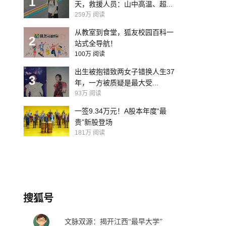
1
天，救援人员：山中高温、超...
259万
阅读
从教室到食堂，狐友校园百科一
2
站式全导航！
100万
阅读
出生被抱错致两女子错换人生37
3
年，一方被质疑是最大受...
93万
阅读
一签9.34万元！A股本年度“最
贵”新股登场
181万
阅读
搜狐号
文脉双源：揭开江西“最早大学”