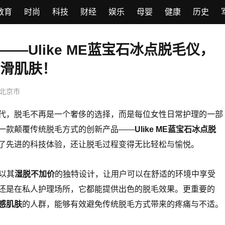
教育
时尚
科技
财经
娱乐
母婴
健康
历史
—Ulike ME蓝宝石冰点脱毛仪，
光滑肌肤！
北京市
代，脱毛不再是一个奢侈的选择，而是每位女性日常护理的一部
一款颠覆传统脱毛方式的创新产品——
Ulike ME蓝宝石冰点脱
了先进的科技体验，还让脱毛过程变得无比轻松与愉悦。
仪以其
湿脱不加价
的独特设计，让用户可以在舒适的环境中享受
还是在私人护理场所，它都能提供出色的脱毛效果。更重要的
感肌肤
的人群，能够有效避免传统脱毛方式带来的疼痛与不适。
适合晚上一个人躲在被窝里看的电