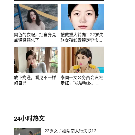
0
1
2
肉色的衣服，把自身亮
搜救重大转向！22岁失
点轻轻弱化了
联女孩线索锁定夺命...
放下拘谨，看见不一样
泰国一女公务员会议照
的自己
走红，“妆容精致、...
24小时热文
22岁女子独闯南太行失联12