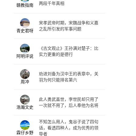
两段千年真相
赣教指南
宋孝武帝时期，宋魏战争和义嘉
之乱所引发的军事问题
青史君呀
《古文观止》王孙满对楚子：比
实力更重的是德行
阿明评说
劝进刘备为汉中王的表章中，关
羽为何只能排名第六
周冲
此人勇武盖世，李世民却只用了
一次就不用了，后人奉他为名将
浩瀚文史
不知怎么用人，鬼谷子说了四句
话，看透四种人，成为优秀的领
霖仔乡野
导者