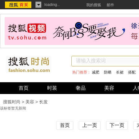
loading...
我的搜狐
邮件
热门推荐：
减肥
防晒
长裙
搭配
首页
时装
奢品
美容
人
搜狐时尚
>
美容
> 长发
该标签暂无新闻
首页
上一页
下一页