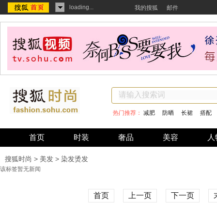
loading...
我的搜狐
邮件
热门推荐：
减肥
防晒
长裙
搭配
首页
时装
奢品
美容
人
搜狐时尚
>
美发
> 染发烫发
该标签暂无新闻
首页
上一页
下一页