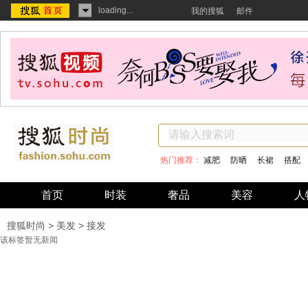
loading...
我的搜狐
邮件
热门推荐：
减肥
防晒
长裙
搭配
首页
时装
奢品
美容
人
搜狐时尚
>
美发
> 接发
该标签暂无新闻