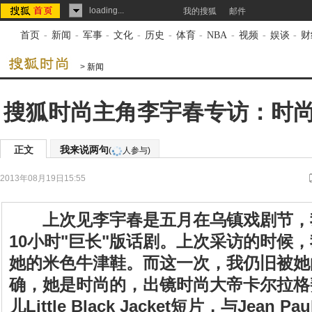
loading...
我的搜狐
邮件
首页
-
新闻
-
军事
-
文化
-
历史
-
体育
-
NBA
-
视频
-
娱谈
-
财
>
新闻
搜狐时尚主角李宇春专访：时
正文
我来说两句
(
人参与)
2013年08月19日15:55
上次见李宇春是五月在乌镇戏剧节，
10小时"巨长"版话剧。上次采访的时候
她的米色牛津鞋。而这一次，我仍旧被她
确，她是时尚的，出镜时尚大帝卡尔拉格
儿Little Black Jacket短片，与Jean Pau