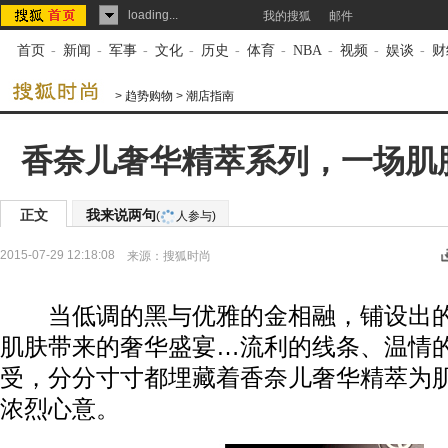
loading...
我的搜狐
邮件
首页
-
新闻
-
军事
-
文化
-
历史
-
体育
-
NBA
-
视频
-
娱谈
-
财
>
趋势购物
>
潮店指南
香奈儿奢华精萃系列，一场肌
正文
我来说两句
(
人参与)
2015-07-29 12:18:08
来源：
搜狐时尚
当低调的黑与优雅的金相融，铺设出的
肌肤带来的奢华盛宴…流利的线条、温情
受，分分寸寸都埋藏着香奈儿奢华精萃为
浓烈心意。