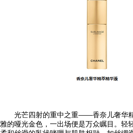
光芒四射的重中之重——香奈儿奢华精
雅的哑光金色，一出场便是万众瞩目。轻
动物系恋人啊 | 钟欣潼体验爱情哲学
南方