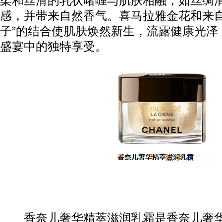
柔和丝滑的乳状啫喱与肌肤相融，如丝绸
感，并带来自然香气。喜马拉雅金花和来自
子”的结合使肌肤焕然新生，流露健康光泽
盛宴中的独特享受。
香奈儿奢华精萃滋润乳霜是香奈儿奢华