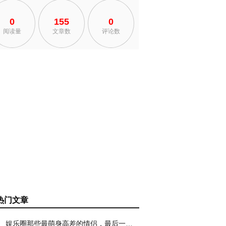
0
155
0
阅读量
文章数
评论数
热门文章
娱乐圈那些最萌身高差的情侣，最后一对无可复制！