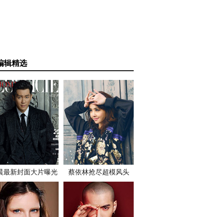
编辑精选
晨最新封面大片曝光
蔡依林抢尽超模风头