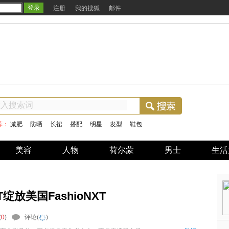
注册
我的搜狐
邮件
荐：
减肥
防晒
长裙
搭配
明星
发型
鞋包
美容
人物
荷尔蒙
男士
生活
绽放美国FashioNXT
(
0
)
评论(
)