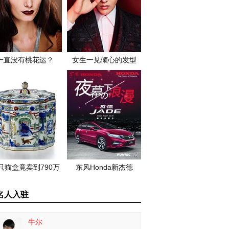
一直没有桃花运？
女生一见倾心的发型
只猫盒竟卖到790万
东风Honda新杰德
名人入驻
牛尔