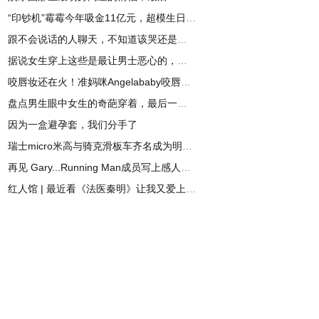
“印钞机”霉霉今年吸金11亿元，超模生日趴辣眼睛
跟不会说话的人聊天，不知道该哭还是该笑！
据说女生穿上这些是最让男士恶心的，看看你中了吗
咬唇妆还在火！准妈咪Angelababy咬唇妆惊艳全场！
盘点男生眼中女生的奇葩穿着，最后一个好吃惊！
因为一盒避孕套，我们分手了
瑞士micro米高与骑克滑板车齐名成为明星宝宝新宠
再见 Gary...Running Man成员写上感人道別信，泪别狗哥
红人馆 | 最近看《法医秦明》让我又爱上了可爱的焦俊艳