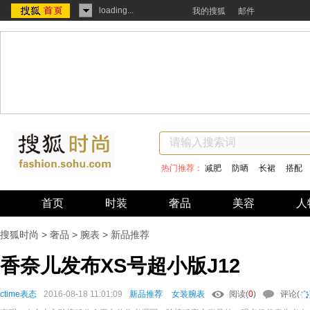
loading...
我的搜狐
邮件
热门推荐：
减肥
防晒
长裙
搭配
首页
时装
奢品
美容
人
搜狐时尚
>
奢品
>
腕表
>
新品推荐
香奈儿发布XS号超小版J12
ctime表态
2016-08-18 11:01:09
新品推荐
女装腕表
阅读(
0
)
评论(