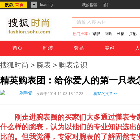
loading...
我的搜狐
邮件
热门推荐：
减肥
防晒
长裙
搭配
首页
时装
奢品
美容
人
搜狐时尚
>
腕表
> 购表常识
精英购表团：给你爱人的第一只表
剁手党
发表于2014-11-03 18:17:23
看TA的文章>>
刚走进腕表圈的买家们大多通过懂表专家
什么样的腕表，认为以他们的专业知识选出
比的。但我觉得，专家对腕表的了解固然专