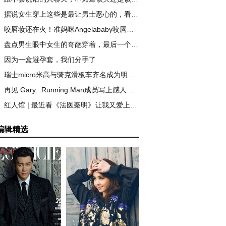
据说女生穿上这些是最让男士恶心的，看看你中了吗
咬唇妆还在火！准妈咪Angelababy咬唇妆惊艳全场！
盘点男生眼中女生的奇葩穿着，最后一个好吃惊！
因为一盒避孕套，我们分手了
瑞士micro米高与骑克滑板车齐名成为明星宝宝新宠
再见 Gary...Running Man成员写上感人道別信，泪别狗哥
红人馆 | 最近看《法医秦明》让我又爱上了可爱的焦俊艳
编辑精选