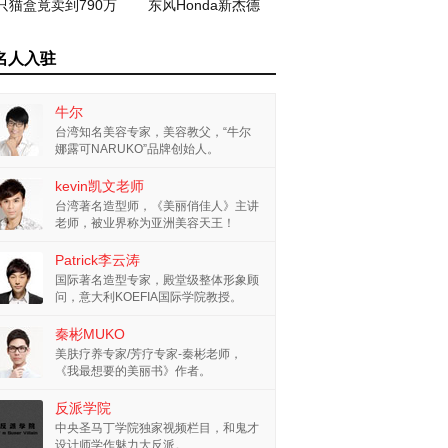
只猫盒竟卖到790万
东风Honda新杰德
名人入驻
牛尔
台湾知名美容专家，美容教父，“牛尔
娜露可NARUKO”品牌创始人。
kevin凯文老师
台湾著名造型师，《美丽俏佳人》主讲
老师，被业界称为亚洲美容天王！
Patrick李云涛
国际著名造型专家，殿堂级整体形象顾
问，意大利KOEFIA国际学院教授。
秦彬MUKO
美肤疗养专家/芳疗专家-秦彬老师，
《我最想要的美丽书》作者。
反派学院
中央圣马丁学院独家视频栏目，和鬼才
设计师学作魅力大反派。