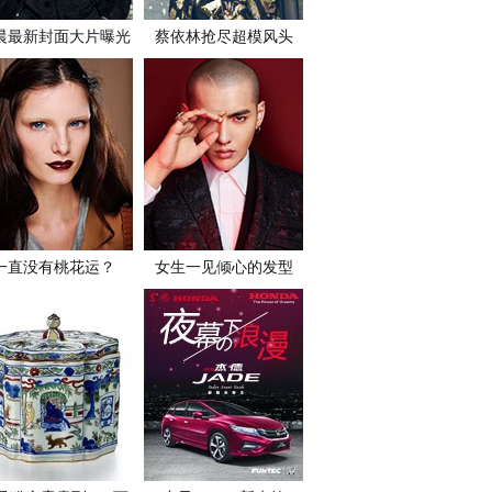
晨最新封面大片曝光
蔡依林抢尽超模风头
一直没有桃花运？
女生一见倾心的发型