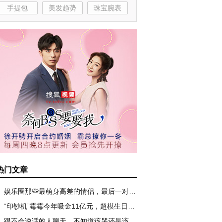
手提包
美发趋势
珠宝腕表
热门文章
娱乐圈那些最萌身高差的情侣，最后一对无可复制！
“印钞机”霉霉今年吸金11亿元，超模生日趴辣眼睛
跟不会说话的人聊天，不知道该哭还是该笑！