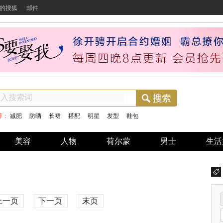
的搜狐
邮件
荐：
减肥
防晒
长裙
搭配
明星
发型
鞋包
美容
人物
荷尔蒙
男士
生活
上一页
下一页
末页