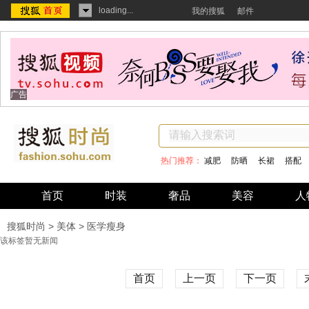
loading...
我的搜狐
邮件
广告
热门推荐：
减肥
防晒
长裙
搭配
首页
时装
奢品
美容
人
搜狐时尚
>
美体
> 医学瘦身
该标签暂无新闻
首页
上一页
下一页