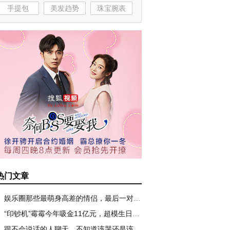
手提包
美发趋势
珠宝腕表
热门文章
娱乐圈那些最萌身高差的情侣，最后一对无可复制！
“印钞机”霉霉今年吸金11亿元，超模生日趴辣眼睛
跟不会说话的人聊天，不知道该哭还是该笑！