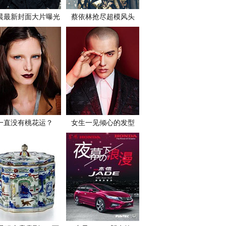
晨最新封面大片曝光
蔡依林抢尽超模风头
一直没有桃花运？
女生一见倾心的发型