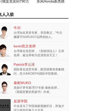
只猫盒竟卖到790万
东风Honda新杰德
名人入驻
牛尔
台湾知名美容专家，美容教父，“牛尔
娜露可NARUKO”品牌创始人。
kevin凯文老师
台湾著名造型师，《美丽俏佳人》主讲
老师，被业界称为亚洲美容天王！
Patrick李云涛
国际著名造型专家，殿堂级整体形象顾
问，意大利KOEFIA国际学院教授。
秦彬MUKO
美肤疗养专家/芳疗专家-秦彬老师，
《我最想要的美丽书》作者。
反派学院
中央圣马丁学院独家视频栏目，和鬼才
设计师学作魅力大反派。