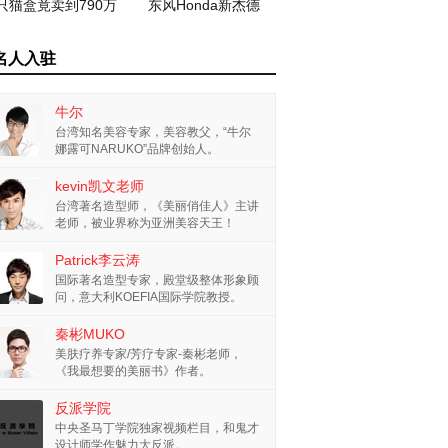
只猫盒竟卖到790万
东风Honda新杰德
名人入驻
牛尔
台湾知名美容专家，美容教父，“牛尔
娜露可NARUKO”品牌创始人。
kevin凯文老师
台湾著名造型师，《美丽俏佳人》主讲
老师，被业界称为亚洲美容天王！
Patrick李云涛
国际著名造型专家，殿堂级整体形象顾
问，意大利KOEFIA国际学院教授。
秦彬MUKO
美肤疗养专家/芳疗专家-秦彬老师，
《我最想要的美丽书》作者。
反派学院
中央圣马丁学院独家视频栏目，和鬼才
设计师学作魅力大反派。