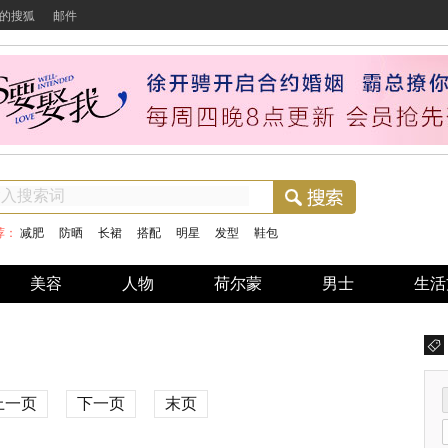
的搜狐
邮件
荐：
减肥
防晒
长裙
搭配
明星
发型
鞋包
美容
人物
荷尔蒙
男士
生活
上一页
下一页
末页