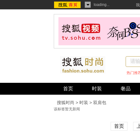
loading...
我
热门推
首页
时装
奢品
搜狐时尚
>
时装
> 双肩包
该标签暂无新闻
首页