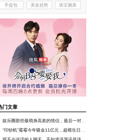
手提包
美发趋势
珠宝腕表
热门文章
娱乐圈那些最萌身高差的情侣，最后一对无可复制！
“印钞机”霉霉今年吸金11亿元，超模生日趴辣眼睛
跟不会说话的人聊天，不知道该哭还是该笑！