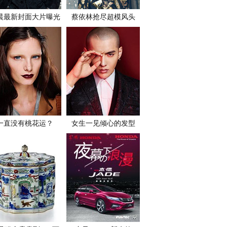
晨最新封面大片曝光
蔡依林抢尽超模风头
一直没有桃花运？
女生一见倾心的发型