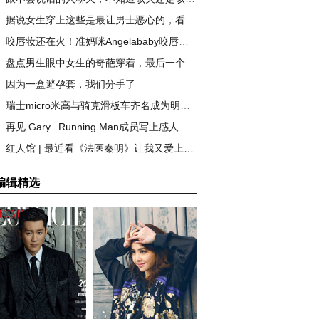
据说女生穿上这些是最让男士恶心的，看看你中了吗
咬唇妆还在火！准妈咪Angelababy咬唇妆惊艳全场！
盘点男生眼中女生的奇葩穿着，最后一个好吃惊！
因为一盒避孕套，我们分手了
瑞士micro米高与骑克滑板车齐名成为明星宝宝新宠
再见 Gary...Running Man成员写上感人道別信，泪别狗哥
红人馆 | 最近看《法医秦明》让我又爱上了可爱的焦俊艳
编辑精选