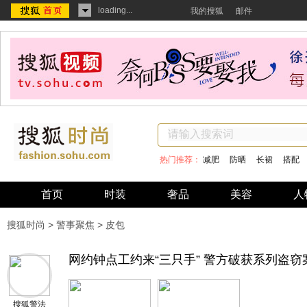
loading...
我的搜狐
邮件
热门推荐：
减肥
防晒
长裙
搭配
首页
时装
奢品
美容
人
搜狐时尚
>
警事聚焦
> 皮包
网约钟点工约来“三只手” 警方破获系列盗窃
搜狐警法