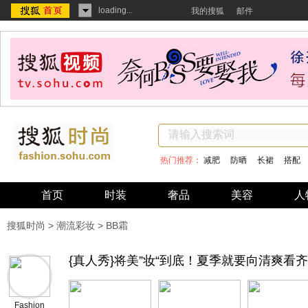
loading...
我的搜狐
邮件
热门推荐：
减肥
防晒
长裙
搭配
首页
时装
奢品
美容
人
搜狐时尚
>
潮流彩妆
> BB霜
{真人秀}将美”妆“到底！夏季就要向清爽看齐
Fashion