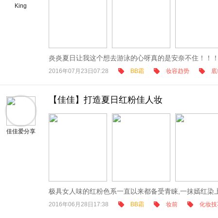
King
炎炎夏日让我这个想去游泳的心呀真的是安奈不住！！！
2016年07月23日07:28
BB霜
妆容趋势
底
【佳佳】打造夏日红粉佳人妆
佳佳爱分享
极具女人味的红粉色系一直以来都备受青睐,一抹嫣红染上
2016年06月28日17:38
BB霜
妆前
化妆技