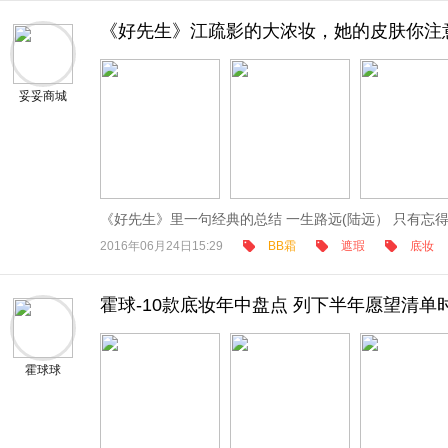
《好先生》江疏影的大浓妆，她的皮肤你注
妥妥商城
《好先生》里一句经典的总结 一生路远(陆远） 只有忘得干
2016年06月24日15:29
BB霜
遮瑕
底妆
霍球-10款底妆年中盘点 列下半年愿望清单
霍球球