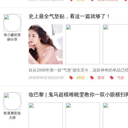
史上最全气垫贴，看这一篇就够了！
张小媛的美
丽分享
自从2008年第一款“气垫”诞生至今，这款神奇的单品已经
2016年04月10日10:00
BB霜
遮瑕
气垫
妆巴黎 | 鬼马超模雎晓雯教你一双小眼横扫
欧莱雅彩妆
大师