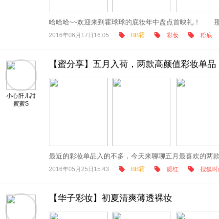
哈哈哈~~欢迎来到霍球球的底妆年中盘点首映礼！ 那些
2016年06月17日16:05
BB霜
彩妆
粉底
【蜜分享】五月入荷，两款高颜值彩妆单品
小心肝儿甜
蜜蜜S
最近的彩妆单品入的不多，今天来聊聊五月最喜欢的两款
2016年05月25日15:43
BB霜
腮红
搜狐时
【华子彩妆】初夏清爽薄透裸妆