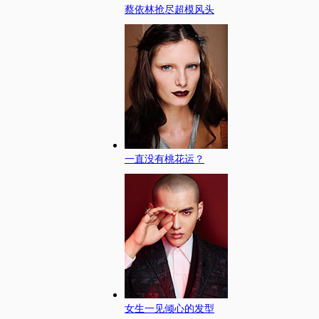
蔡依林抢尽超模风头
一直没有桃花运？
女生一见倾心的发型