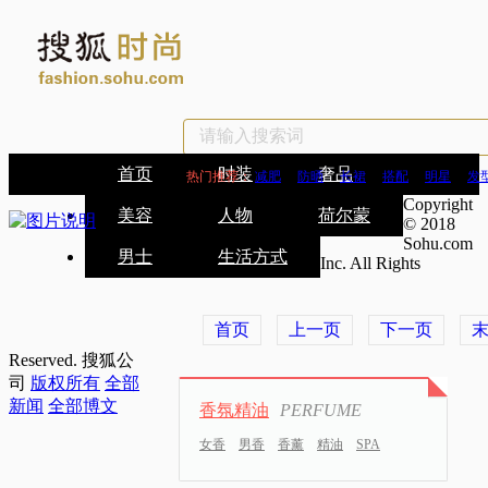
首页
时装
奢品
热门推荐：
减肥
防晒
长裙
搭配
明星
发
Copyright
美容
人物
荷尔蒙
© 2018
Sohu.com
男士
生活方式
Inc. All Rights
首页
上一页
下一页
Reserved. 搜狐公
司
版权所有
全部
新闻
全部博文
香氛精油
PERFUME
女香
男香
香薰
精油
SPA