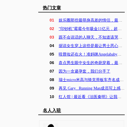
热门文章
01
娱乐圈那些最萌身高差的情侣，最后一对无可复制！
02
“印钞机”霉霉今年吸金11亿元，超模生日趴辣眼睛
03
跟不会说话的人聊天，不知道该哭还是该笑！
04
据说女生穿上这些是最让男士恶心的，看看你中了吗
05
咬唇妆还在火！准妈咪Angelababy咬唇妆惊艳全场！
06
盘点男生眼中女生的奇葩穿着，最后一个好吃惊！
07
因为一盒避孕套，我们分手了
08
瑞士micro米高与骑克滑板车齐名成为明星宝宝新宠
09
再见 Gary...Running Man成员写上感人道別信，泪别狗哥
10
红人馆 | 最近看《法医秦明》让我又爱上了可爱的焦俊艳
名人入驻